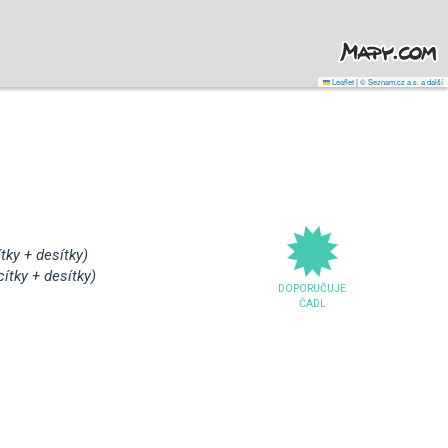
Leaflet
|
© Seznam.cz a.s. a další
tky + desítky)
ítky + desítky)
DOPORUČUJE
ČADL