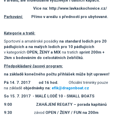
v areálu, ale individuálně využívejte i dalších kapacit.
Více na: http://www.lavkaskochovice.cz/
Parkování:
Přímo v areálu s předností pro ubytované.
Kategorie a tratě:
Sportovní a amatérské posádky
na standard lodích pro 20
pádlujících a na malých lodích pro 10 pádlujících
v kategoriích
OPEN, ŽENY a MIX
na tratích
sprint 200m +
2km s bodováním do celostátních žebříčků.
Předpokládaný časový program:
na základě konečného počtu přihlášek může být upraven!
Pá 14. 7. 2017
od 16 hod.
Oficiální tréninky pouze
na základě
objednávky na:
efik@dragonboat.cz
So 15. 7. 2017 - MALÉ LODĚ
10 - SMALL BOATS
9:00 ZAHÁJENÍ REGATY – porada kapitánů
9:30
závod
OPEN / ŽENY / FUN na 200m