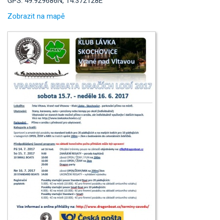
GPS: 49.929686N, 14.372128E
Zobrazit na mapě