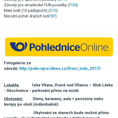
Závody pro amatérské FUN posádky (
FUN
)
Malé lodě (10 pádlujících) (
S10
)
Národní pohár dračích lodí
NP
)
Fotogalerie ze
závodů:
http://pskv.rajce.idnes.cz/Draci_lode_2017/
Lokalita:
řeka Vltava, Vrané nad Vltavou – Klub Lávka
- Skochovice - parkování přímo na místě.
Ubytování:
Stany, karavany, auta + penziony nebo
kempy po okolí (individuálně)
Ubytování ve stanech bude možné přímo