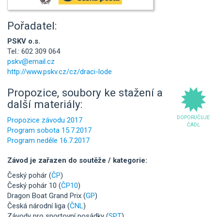
Pořadatel:
PSKV o.s.
Tel.: 602 309 064
pskv@email.cz
http://www.pskv.cz/cz/draci-lode
Propozice, soubory ke stažení a
další materiály:
DOPORUČUJE
Propozice závodu 2017
ČADL
Program sobota 15.7.2017
Program neděle 16.7.2017
Závod je zařazen do soutěže / kategorie:
Český pohár (
ČP
)
Český pohár 10 (
ČP10
)
Dragon Boat Grand Prix (
GP
)
Česká národní liga (
ČNL
)
Závody pro sportovní posádky (
SPT
)