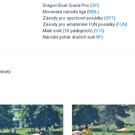
Dragon Boat Grand Prix (
GP
)
Moravská národní liga (
MNL
)
Závody pro sportovní posádky (
SPT
)
Závody pro amatérské FUN posádky (
FUN
)
Malé lodě (10 pádlujících) (
S10
)
Národní pohár dračích lodí
NP
)
línek)