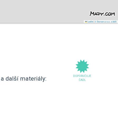
Leaflet
|
© Seznam.cz a.s. a další
DOPORUČUJE
a další materiály:
ČADL