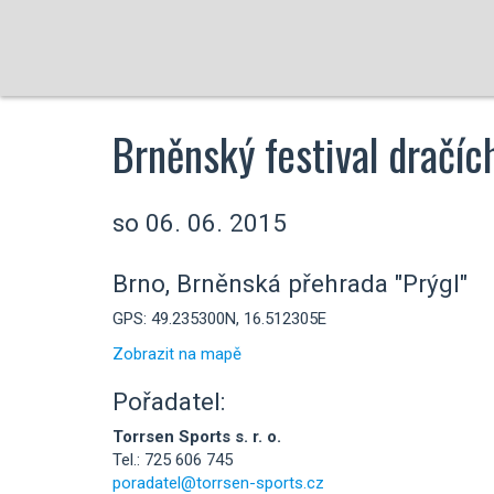
Brněnský festival dračích
so 06. 06. 2015
Brno, Brněnská přehrada "Prýgl"
GPS: 49.235300N, 16.512305E
Zobrazit na mapě
Pořadatel:
Torrsen Sports s. r. o.
Tel.: 725 606 745
poradatel@torrsen-sports.cz