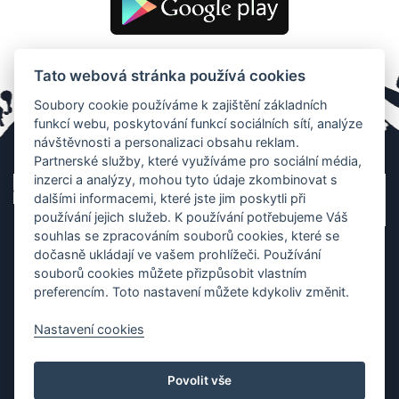
Tato webová stránka používá cookies
Soubory cookie používáme k zajištění základních
funkcí webu, poskytování funkcí sociálních sítí, analýze
návštěvnosti a personalizaci obsahu reklam.
Partnerské služby, které využíváme pro sociální média,
inzerci a analýzy, mohou tyto údaje zkombinovat s
dalšími informacemi, které jste jim poskytli při
používání jejich služeb. K používání potřebujeme Váš
souhlas se zpracováním souborů cookies, které se
dočasně ukládají ve vašem prohlížeči. Používání
souborů cookies můžete přizpůsobit vlastním
preferencím. Toto nastavení můžete kdykoliv změnit.
Nastavení cookies
Ochrana os. údajů
|
Cookies
|
Kontakt
|
Aplikace
Povolit vše
Copyright (c) 2010 - 2026
Česká asociace dračích lodí
, created