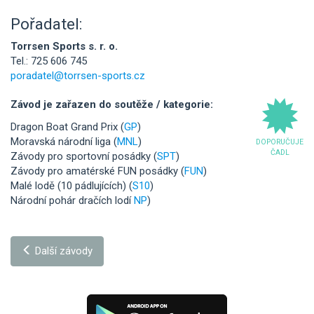
Pořadatel:
Torrsen Sports s. r. o.
Tel.: 725 606 745
poradatel@torrsen-sports.cz
Závod je zařazen do soutěže / kategorie:
Dragon Boat Grand Prix (
GP
)
Moravská národní liga (
MNL
)
DOPORUČUJE
ČADL
Závody pro sportovní posádky (
SPT
)
Závody pro amatérské FUN posádky (
FUN
)
Malé lodě (10 pádlujících) (
S10
)
Národní pohár dračích lodí
NP
)
Další závody