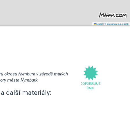
Leaflet
|
© Seznam.cz a.s. a další
háru okresu Nymburk v závodě malých
dpory města Nymburk.
DOPORUČUJE
ČADL
a další materiály: