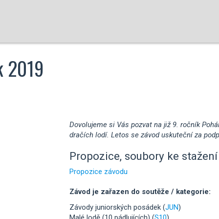
k 2019
Dovolujeme si Vás pozvat na již 9. ročník Po
dračích lodí. Letos se závod uskuteční za po
Propozice, soubory ke stažení 
Propozice závodu
Závod je zařazen do soutěže / kategorie:
Závody juniorských posádek (
JUN
)
Malé lodě (10 pádlujících) (
S10
)