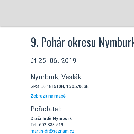
9. Pohár okresu Nymbur
út 25. 06. 2019
Nymburk, Veslák
GPS: 50.181610N, 15.057063E
Zobrazit na mapě
Pořadatel:
Dračí lodě Nymburk
Tel.: 602 333 519
martin-dr@seznam.cz