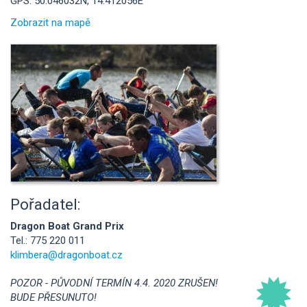
GPS: 50.046032N, 14.412056E
Zobrazit na mapě
Pořadatel:
Dragon Boat Grand Prix
Tel.: 775 220 011
klimbera@dragonboat.cz
POZOR - PŮVODNÍ TERMÍN 4.4. 2020 ZRUŠEN!
BUDE PŘESUNUTO!