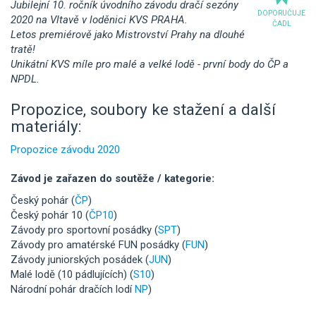
Jubilejní 10. ročník úvodního závodu dračí sezóny
DOPORUČUJE
2020 na Vltavě v loděnici KVS PRAHA.
ČADL
Letos premiérově jako Mistrovství Prahy na dlouhé
tratě!
Unikátní KVS míle pro malé a velké lodě - první body do ČP a
NPDL.
Propozice, soubory ke stažení a další
materiály:
Propozice závodu 2020
Závod je zařazen do soutěže / kategorie:
Český pohár (
ČP
)
Český pohár 10 (
ČP10
)
Závody pro sportovní posádky (
SPT
)
Závody pro amatérské FUN posádky (
FUN
)
Závody juniorských posádek (
JUN
)
Malé lodě (10 pádlujících) (
S10
)
Národní pohár dračích lodí
NP
)