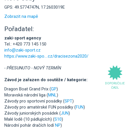
GPS: 49.5774747N, 17.2603019E
Zobrazit na mapě
Pořadatel:
zaki-sport agency
Tel.: +420 773 145 150
info@zaki-sport.cz
https://www.zaki-spo....cz/dracisezona2020/
- PŘESUNUTO - NOVÝ TERMÍN
Závod je zařazen do soutěže / kategorie:
DOPORUČUJE
ČADL
Dragon Boat Grand Prix (
GP
)
Moravská národní liga (
MNL
)
Závody pro sportovní posádky (
SPT
)
Závody pro amatérské FUN posádky (
FUN
)
Závody juniorských posádek (
JUN
)
Malé lodě (10 pádlujících) (
S10
)
Národní pohár dračích lodí
NP
)