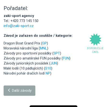
Pořadatel:
zaki-sport agency
Tel.: +420 773 145 150
info@zaki-sport.cz
Závod je zařazen do soutěže / kategorie:
Dragon Boat Grand Prix (
GP
)
Moravská národní liga (
MNL
)
DOPORUČUJE
ČADL
Závody pro sportovní posádky (
SPT
)
Závody pro amatérské FUN posádky (
FUN
)
Závody juniorských posádek (
JUN
)
Malé lodě (10 pádlujících) (
S10
)
Národní pohár dračích lodí
NP
)
Další závody