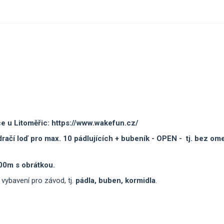
e u Litoměřic:
https://www.wakefun.cz/
čí loď pro max. 10 pádlujících + bubeník -
OPEN - tj. bez om
000m s obrátkou.
bavení pro závod, tj.
pádla, buben, kormidla
.