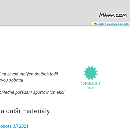
Leaflet
|
© Seznam.cz a.s. a další
 na závod malých dračích lodí!
ovou sobotu!
DOPORUČUJE
ČADL
 ohledně pořádání sportovních akcí
a další materiály:
sobota 3.7.2021