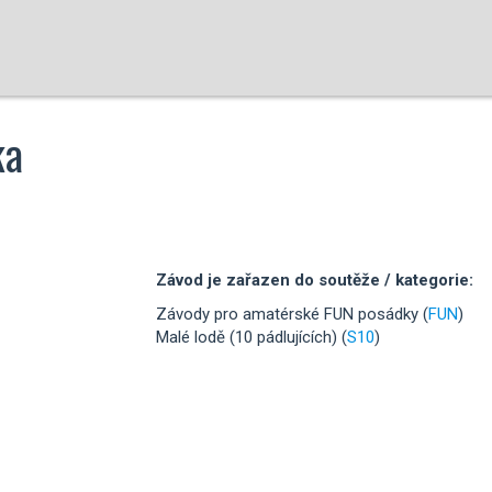
ka
Závod je zařazen do soutěže / kategorie:
Závody pro amatérské FUN posádky (
FUN
)
Malé lodě (10 pádlujících) (
S10
)