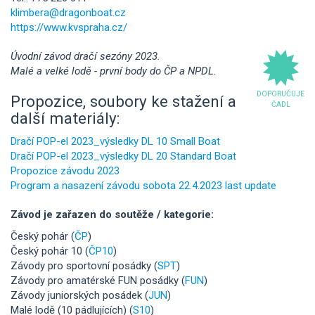
klimbera@dragonboat.cz
https://www.kvspraha.cz/
Úvodní závod dračí sezóny 2023.
Malé a velké lodě - první body do ČP a NPDL.
DOPORUČUJE
Propozice, soubory ke stažení a
ČADL
další materiály:
Dračí POP-el 2023_výsledky DL 10 Small Boat
Dračí POP-el 2023_výsledky DL 20 Standard Boat
Propozice závodu 2023
Program a nasazení závodu sobota 22.4.2023 last update
Závod je zařazen do soutěže / kategorie:
Český pohár (
ČP
)
Český pohár 10 (
ČP10
)
Závody pro sportovní posádky (
SPT
)
Závody pro amatérské FUN posádky (
FUN
)
Závody juniorských posádek (
JUN
)
Malé lodě (10 pádlujících) (
S10
)