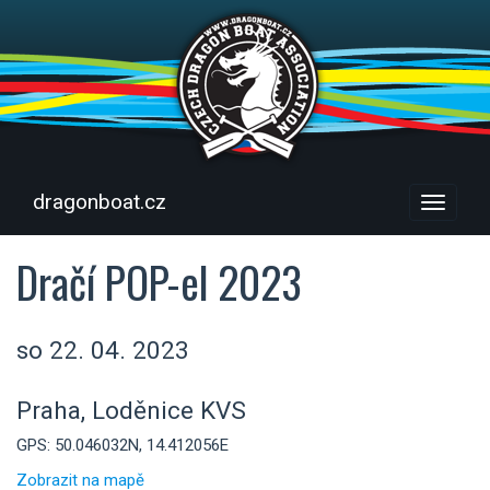
dragonboat.cz
Menu
Dračí POP-el 2023
so 22. 04. 2023
Praha, Loděnice KVS
GPS: 50.046032N, 14.412056E
Zobrazit na mapě