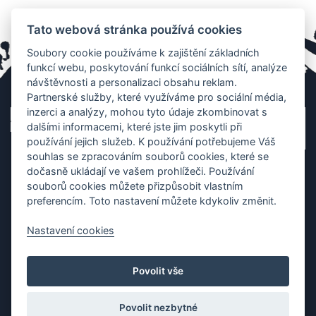
Tato webová stránka používá cookies
Soubory cookie používáme k zajištění základních
funkcí webu, poskytování funkcí sociálních sítí, analýze
návštěvnosti a personalizaci obsahu reklam.
Partnerské služby, které využíváme pro sociální média,
inzerci a analýzy, mohou tyto údaje zkombinovat s
dalšími informacemi, které jste jim poskytli při
používání jejich služeb. K používání potřebujeme Váš
souhlas se zpracováním souborů cookies, které se
dočasně ukládají ve vašem prohlížeči. Používání
souborů cookies můžete přizpůsobit vlastním
preferencím. Toto nastavení můžete kdykoliv změnit.
Nastavení cookies
Ochrana os. údajů
|
Cookies
|
Kontakt
|
Aplikace
Povolit vše
Copyright (c) 2010 - 2026
Česká asociace dračích lodí
, created
Partner-media.cz
Povolit nezbytné
Organizace závodů dračích lodí,
teambulding programy
,
termínovka