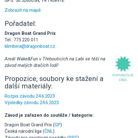
GPS: 50.526005N, 14.190891E
Zobrazit na mapě
Pořadatel:
Dragon Boat Grand Prix
Tel.: 775 220 011
klimbera@dragonboat.cz
Areál Wake&Fun v Třebouticích na Labi se těší na
závod malých dračích lodí!
DOPORUČUJE
Propozice, soubory ke stažení a
ČADL
další materiály:
Rozpis závodu 24.6.2023
Výsledky závodu 24.6.2023
Závod je zařazen do soutěže / kategorie:
Dragon Boat Grand Prix (
GP
)
Česká národní liga (
ČNL
)
Závody pro sportovní posádky (
SPT
)