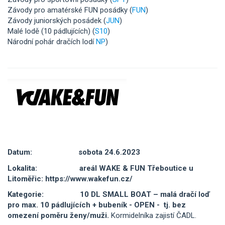
Závody pro amatérské FUN posádky (
FUN
)
Závody juniorských posádek (
JUN
)
Malé lodě (10 pádlujících) (
S10
)
Národní pohár dračích lodí
NP
)
Datum:
sobota 24.6.2023
Lokalita: areál WAKE
& FUN
Třeboutice u
Litoměřic:
https://www.wakefun.cz/
Kategorie:
10 DL SMALL BOAT – malá dračí loď
pro max. 10 pádlujících + bubeník -
OPEN - tj. bez
omezení poměru ženy/muži.
Kormidelníka zajistí ČADL.