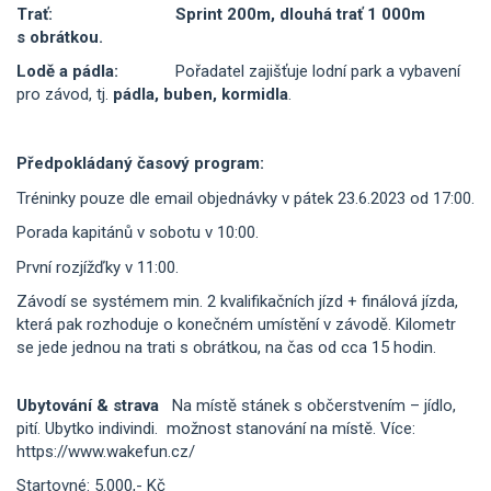
Trať:
Sprint 200m, dlouhá trať 1 000m
s obrátkou.
Lodě a pádla:
Pořadatel zajišťuje lodní park a vybavení
pro závod, tj.
pádla, buben, kormidla
.
Předpokládaný
časový program:
Tréninky pouze dle email objednávky v pátek 23.6.2023 od 17:00.
Porada kapitánů v sobotu v 10:00.
První rozjížďky v 11:00.
Závodí se systémem min. 2 kvalifikačních jízd + finálová jízda,
která pak rozhoduje o konečném umístění v závodě. Kilometr
se jede jednou na trati s obrátkou, na čas od cca 15 hodin.
Ubytování & strava
Na místě stánek s občerstvením – jídlo,
pití. Ubytko indivindi. možnost stanování na místě. Více:
https://www.wakefun.cz/
Startovné: 5.000,- Kč