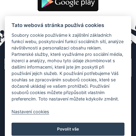
Tato webová stránka používá cookies
Soubory cookie používáme k zajištění základních
funkcí webu, poskytování funkcí sociálních sítí, analýze
návštěvnosti a personalizaci obsahu reklam.
Partnerské služby, které využíváme pro sociální média,
inzerci a analýzy, mohou tyto údaje zkombinovat s
dalšími informacemi, které jste jim poskytli při
používání jejich služeb. K používání potřebujeme Váš
souhlas se zpracováním souborů cookies, které se
dočasně ukládají ve vašem prohlížeči. Používání
souborů cookies můžete přizpůsobit vlastním
preferencím. Toto nastavení můžete kdykoliv změnit.
Nastavení cookies
Ochrana os. údajů
|
Cookies
|
Kontakt
|
Aplikace
Povolit vše
Copyright (c) 2010 - 2026
Česká asociace dračích lodí
, created