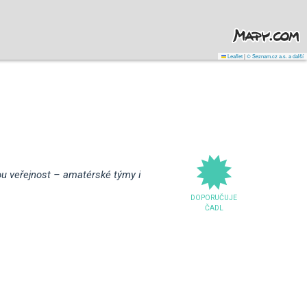
Leaflet
|
© Seznam.cz a.s. a další
ou veřejnost – amatérské týmy i
DOPORUČUJE
ČADL