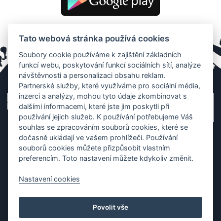
Tato webová stránka používá cookies
Soubory cookie používáme k zajištění základních
funkcí webu, poskytování funkcí sociálních sítí, analýze
návštěvnosti a personalizaci obsahu reklam.
Partnerské služby, které využíváme pro sociální média,
inzerci a analýzy, mohou tyto údaje zkombinovat s
dalšími informacemi, které jste jim poskytli při
používání jejich služeb. K používání potřebujeme Váš
souhlas se zpracováním souborů cookies, které se
dočasně ukládají ve vašem prohlížeči. Používání
souborů cookies můžete přizpůsobit vlastním
preferencím. Toto nastavení můžete kdykoliv změnit.
Nastavení cookies
Ochrana os. údajů
|
Cookies
|
Kontakt
|
Aplikace
Povolit vše
Copyright (c) 2010 - 2026
Česká asociace dračích lodí
, created