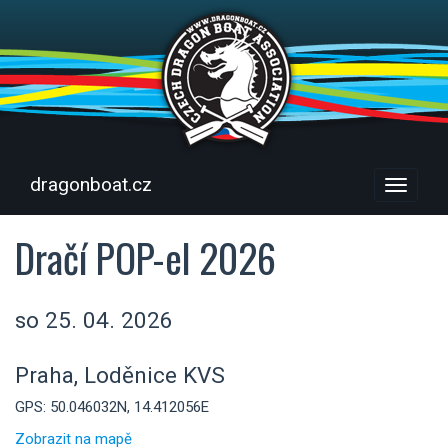
dragonboat.cz
Menu
Dračí POP-el 2026
so 25. 04. 2026
Praha, Loděnice KVS
GPS: 50.046032N, 14.412056E
Zobrazit na mapě