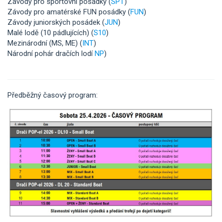
Závody pro sportovní posádky (
SPT
)
Závody pro amatérské FUN posádky (
FUN
)
Závody juniorských posádek (
JUN
)
Malé lodě (10 pádlujících) (
S10
)
Mezinárodní (MS, ME) (
INT
)
Národní pohár dračích lodí
NP
)
Předběžný časový program: