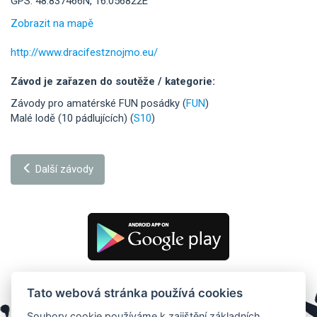
GPS: 48.837466N, 16.056822E
Zobrazit na mapě
http://www.dracifestznojmo.eu/
Závod je zařazen do soutěže / kategorie:
Závody pro amatérské FUN posádky (
FUN
)
Malé lodě (10 pádlujících) (
S10
)
Další závody
Tato webová stránka používá cookies
Soubory cookie používáme k zajištění základních