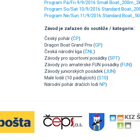
Program Pá/Fri 9/9/2016 Small Boat_200m_
Program So/Sat 10/9/2016 Standard Boat_2
Program Ne/Sun 11/9/2016 Standard Boat_5
Závod je zařazen do soutěže / kategorie:
Český pohár (
ČP
)
Dragon Boat Grand Prix (
GP
)
Česká národní liga (
ČNL
)
Závody pro sportovní posádky (
SPT
)
Závody pro amatérské FUN posádky (
FUN
)
Závody juniorských posádek (
JUN
)
Malé lodě (10 pádlujících) (
S10
)
Národní pohár dračích lodí
NP
)