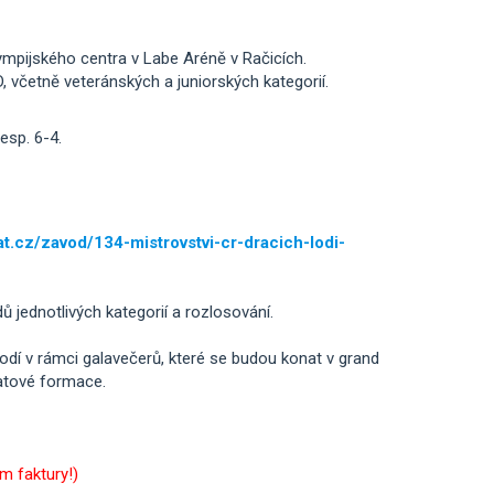
ympijského centra v Labe Aréně v Račicích.
 včetně veteránských a juniorských kategorií.
esp. 6-4.
t.cz/zavod/134-mistrovstvi-cr-dracich-lodi-
jednotlivých kategorií a rozlosování.
lodí v rámci galavečerů, které se budou konat v grand
atové formace.
m faktury!)