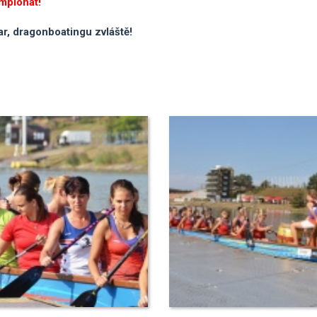
ampionát!
r, dragonboatingu zvláště!