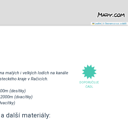
Leaflet
|
© Seznam.cz a.s. a další
na malých i velkých lodích na kanále
teckého kraje v Račicích.
DOPORUČUJE
ČADL
000m (desítky)
 2000m (dvacítky)
vacítky)
a další materiály: