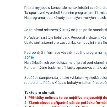
Prázdniny jsou u konce, ale ne tak letošní sezóna dra
Ta sportovně vyvrcholí 3denním programem 11. mistro
Na programu jsou závody na malých i velkých lodích 
Je to závod mistrovský, který se jede podle standard
Pořadatel zajišťuje lodní park. Personální složení, vče
Ubytování, zázemí pro závodníky, kempování v areálu s
Podrobnější informace včetně hrubého programu najde
2016/
Na základě nich pak dokážeme připravit podrobnější ro
Koncem týdne budeme přihlášky zpracovávat tak, aby
Součástí šampionátu je také vyhlášení výsledků celor
restaurantu Ráče u Čápa s bohatým kulturně-společ
Takže pro shrnutí:
1. Přihlášky online a to co nejdříve, nejpozději d
2. Zkontrolovat a případně dát do pořádku formální