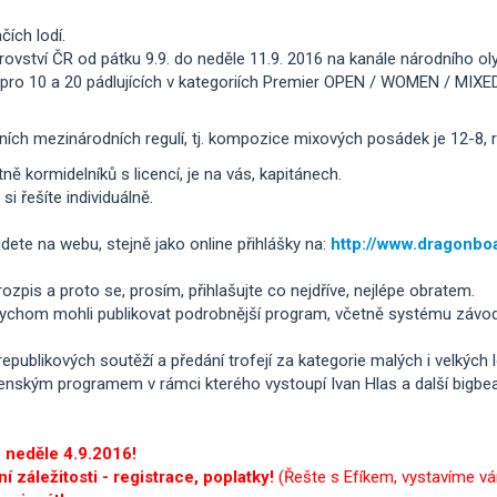
čích lodí.
vství ČR od pátku 9.9. do neděle 11.9. 2016 na kanále národního ol
pro 10 a 20 pádlujících v kategoriích Premier OPEN / WOMEN / MIXED,
ních mezinárodních regulí, tj. kompozice mixových posádek je 12-8, r
tně kormidelníků s licencí, je na vás, kapitánech.
i řešíte individuálně.
te na webu, stejně jako online přihlášky na:
http://www.dragonboa
zpis a proto se, prosím, přihlašujte co nejdříve, nejlépe obratem.
chom mohli publikovat podrobnější program, včetně systému závodů 
epublikových soutěží a předání trofejí za kategorie malých i velkých 
enským programem v rámci kterého vystoupí Ivan Hlas a další bigbe
o neděle 4.9.2016!
 záležitosti - registrace, poplatky!
(Řešte s Efíkem, vystavíme vá