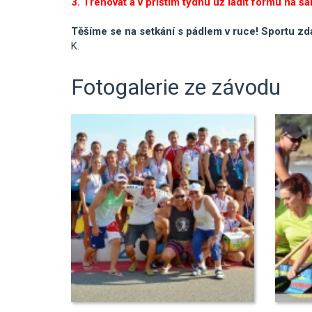
3. Trénovat a v příštím týdnu už ladit formu na š
Těšíme se na setkání s pádlem v ruce! Sportu zda
K.
Fotogalerie ze závodu