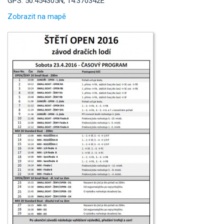
GPS: 50.454305N, 14.370342E
Zobrazit na mapě