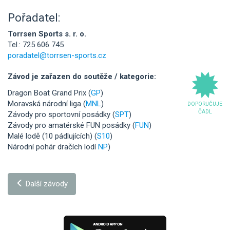
Pořadatel:
Torrsen Sports s. r. o.
Tel.: 725 606 745
poradatel@torrsen-sports.cz
Závod je zařazen do soutěže / kategorie:
Dragon Boat Grand Prix (
GP
)
Moravská národní liga (
MNL
)
DOPORUČUJE
ČADL
Závody pro sportovní posádky (
SPT
)
Závody pro amatérské FUN posádky (
FUN
)
Malé lodě (10 pádlujících) (
S10
)
Národní pohár dračích lodí
NP
)
Další závody