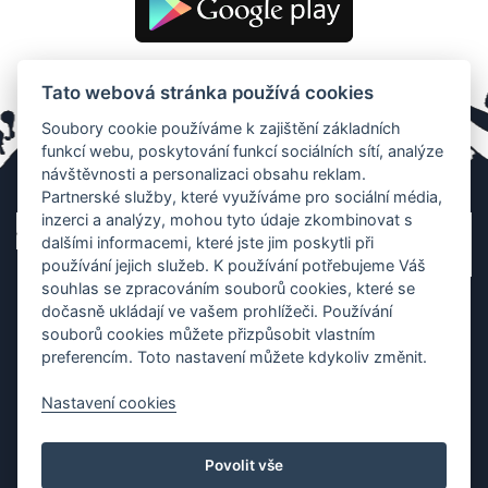
Tato webová stránka používá cookies
Soubory cookie používáme k zajištění základních
funkcí webu, poskytování funkcí sociálních sítí, analýze
návštěvnosti a personalizaci obsahu reklam.
Partnerské služby, které využíváme pro sociální média,
inzerci a analýzy, mohou tyto údaje zkombinovat s
dalšími informacemi, které jste jim poskytli při
používání jejich služeb. K používání potřebujeme Váš
souhlas se zpracováním souborů cookies, které se
dočasně ukládají ve vašem prohlížeči. Používání
souborů cookies můžete přizpůsobit vlastním
preferencím. Toto nastavení můžete kdykoliv změnit.
Nastavení cookies
Ochrana os. údajů
|
Cookies
|
Kontakt
|
Aplikace
Povolit vše
Copyright (c) 2010 - 2026
Česká asociace dračích lodí
, created