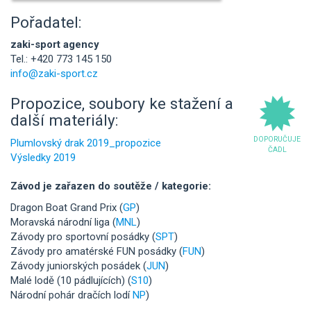
Pořadatel:
zaki-sport agency
Tel.: +420 773 145 150
info@zaki-sport.cz
Propozice, soubory ke stažení a
další materiály:
DOPORUČUJE
Plumlovský drak 2019_propozice
ČADL
Výsledky 2019
Závod je zařazen do soutěže / kategorie:
Dragon Boat Grand Prix (
GP
)
Moravská národní liga (
MNL
)
Závody pro sportovní posádky (
SPT
)
Závody pro amatérské FUN posádky (
FUN
)
Závody juniorských posádek (
JUN
)
Malé lodě (10 pádlujících) (
S10
)
Národní pohár dračích lodí
NP
)