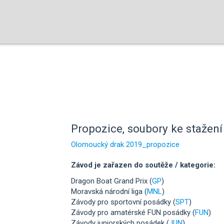
Propozice, soubory ke stažení 
Olomoucký drak 2019_propozice
Závod je zařazen do soutěže / kategorie:
Dragon Boat Grand Prix (
GP
)
Moravská národní liga (
MNL
)
Závody pro sportovní posádky (
SPT
)
Závody pro amatérské FUN posádky (
FUN
)
Závody juniorských posádek (
JUN
)