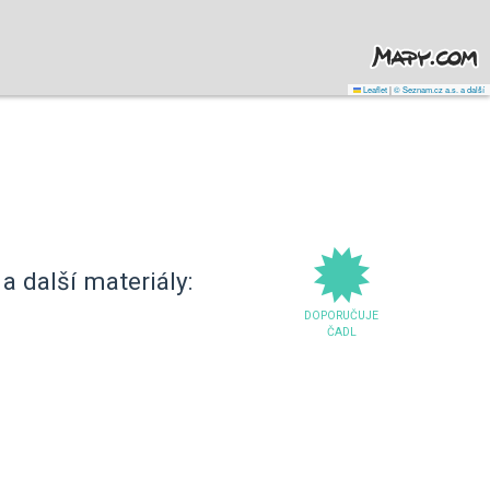
Leaflet
|
© Seznam.cz a.s. a další
a další materiály:
DOPORUČUJE
ČADL