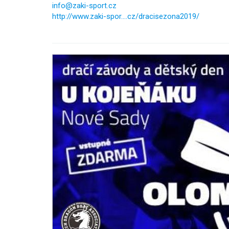
info@zaki-sport.cz
http://www.zaki-spor....cz/dracisezona2019/