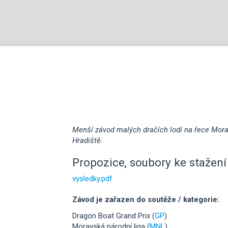
Menší závod malých dračích lodí na řece Mora
Hradiště.
Propozice, soubory ke stažení 
vysledky.pdf
Závod je zařazen do soutěže / kategorie:
Dragon Boat Grand Prix (
GP
)
Moravská národní liga (
MNL
)