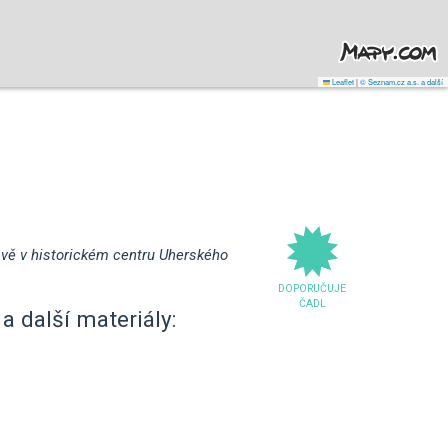
Leaflet
|
© Seznam.cz a.s. a další
vě v historickém centru Uherského
DOPORUČUJE
ČADL
a další materiály: