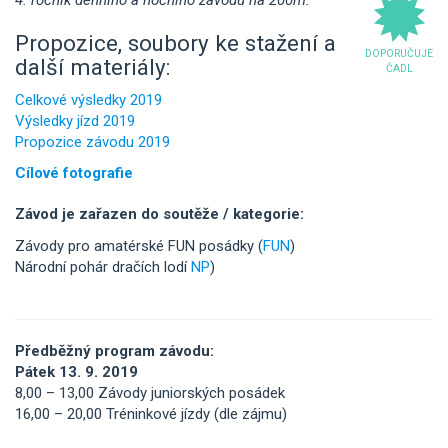
4. ročník denního a nočního závodu na 200m.
Propozice, soubory ke stažení a
DOPORUČUJE
další materiály:
ČADL
Celkové výsledky 2019
Výsledky jízd 2019
Propozice závodu 2019
Cílové fotografie
Závod je zařazen do soutěže / kategorie:
Závody pro amatérské FUN posádky (
FUN
)
Národní pohár dračích lodí
NP
)
Předběžný program závodu:
Pátek 13. 9. 2019
8,00 – 13,00 Závody juniorských posádek
16,00 – 20,00 Tréninkové jízdy (dle zájmu)