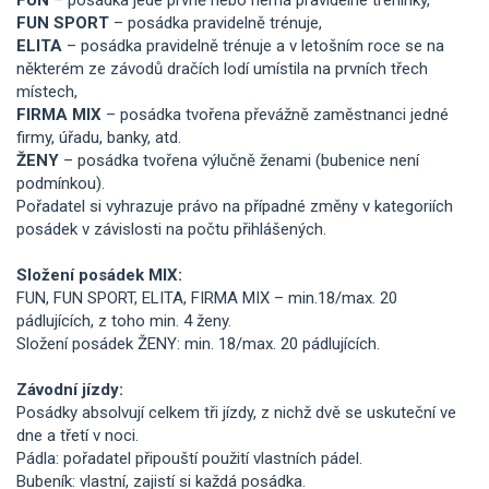
FUN SPORT
– posádka pravidelně trénuje,
ELITA
– posádka pravidelně trénuje a v letošním roce se na
některém ze závodů dračích lodí umístila na prvních třech
místech,
FIRMA MIX
– posádka tvořena převážně zaměstnanci jedné
firmy, úřadu, banky, atd.
ŽENY
– posádka tvořena výlučně ženami (bubenice není
podmínkou).
Pořadatel si vyhrazuje právo na případné změny v kategoriích
posádek v závislosti na počtu přihlášených.
Složení posádek MIX:
FUN, FUN SPORT, ELITA, FIRMA MIX – min.18/max. 20
pádlujících, z toho min. 4 ženy.
Složení posádek ŽENY: min. 18/max. 20 pádlujících.
Závodní jízdy:
Posádky absolvují celkem tři jízdy, z nichž dvě se uskuteční ve
dne a třetí v noci.
Pádla: pořadatel připouští použití vlastních pádel.
Bubeník: vlastní, zajistí si každá posádka.