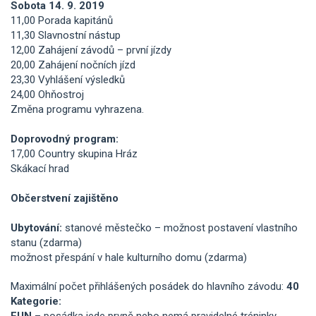
Sobota 14. 9. 2019
11,00 Porada kapitánů
11,30 Slavnostní nástup
12,00 Zahájení závodů – první jízdy
20,00 Zahájení nočních jízd
23,30 Vyhlášení výsledků
24,00 Ohňostroj
Změna programu vyhrazena.
Doprovodný program:
17,00 Country skupina Hráz
Skákací hrad
Občerstvení zajištěno
Ubytování:
stanové městečko – možnost postavení vlastního
stanu (zdarma)
možnost přespání v hale kulturního domu (zdarma)
Maximální počet přihlášených posádek do hlavního závodu:
40
Kategorie:
FUN
– posádka jede prvně nebo nemá pravidelné tréninky,