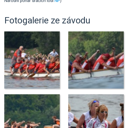
Národní pohár dračích lodí
NP
)
Fotogalerie ze závodu