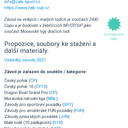
info@zaki-sport.cz
https://www.zaki-cup.cz
Závod na velkých i malých lodích je součástí ZAKI
Cupu a je bodován v žebříčcích NP/ČP/GP jako
součást Moravské ligy dračích lodí.
DOPORUČUJE
ČADL
Propozice, soubory ke stažení a
další materiály:
Výsledky závodu 2021
Závod je zařazen do soutěže / kategorie:
Český pohár (
ČP
)
Český pohár 10 (
ČP10
)
Dragon Boat Grand Prix (
GP
)
Moravská národní liga (
MNL
)
Závody pro sportovní posádky (
SPT
)
Závody pro amatérské FUN posádky (
FUN
)
Závody juniorských posádek (
JUN
)
Malé lodě (10 pádlujících) (
S10
)