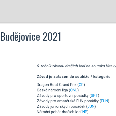
 Budějovice 2021
a
6. ročník závodu dračích lodí na soutoku Vltav
Závod je zařazen do soutěže / kategorie:
Dragon Boat Grand Prix (
GP
)
Česká národní liga (
ČNL
)
Závody pro sportovní posádky (
SPT
)
Závody pro amatérské FUN posádky (
FUN
)
Závody juniorských posádek (
JUN
)
Národní pohár dračích lodí
NP
)