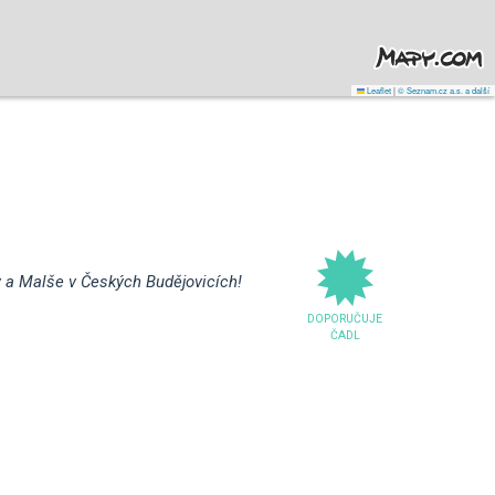
Leaflet
|
© Seznam.cz a.s. a další
y a Malše v Českých Budějovicích!
DOPORUČUJE
ČADL