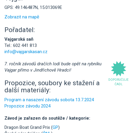
GPS: 49.146487N, 15.013069E
Zobrazit na mapě
Pořadatel:
Vajgarská saň
Tel.: 602 441 813
info@vajgarskasan.cz
7. ročník závodů dračích lodí bude opět na rybníku
Vajgar přímo v Jindřichově Hradci!
DOPORUČUJE
Propozice, soubory ke stažení a
ČADL
další materiály:
Program a nasazení závodu sobota 13.7.2024
Propozice závodu 2024
Závod je zařazen do soutěže / kategorie:
Dragon Boat Grand Prix (
GP
)