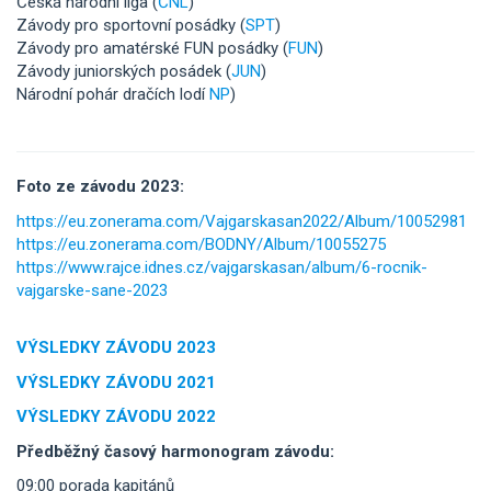
Česká národní liga (
ČNL
)
Závody pro sportovní posádky (
SPT
)
Závody pro amatérské FUN posádky (
FUN
)
Závody juniorských posádek (
JUN
)
Národní pohár dračích lodí
NP
)
Foto ze závodu 2023:
https://eu.zonerama.com/Vajgarskasan2022/Album/10052981
https://eu.zonerama.com/BODNY/Album/10055275
https://www.rajce.idnes.cz/vajgarskasan/album/6-rocnik-
vajgarske-sane-2023
VÝSLEDKY ZÁVODU 2023
VÝSLEDKY ZÁVODU 2021
VÝSLEDKY ZÁVODU 2022
Předběžný časový harmonogram závodu:
09:00 porada kapitánů