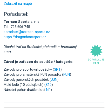
Zobrazit na mapě
Pořadatel:
Torrsen Sports s. r. o.
Tel.: 725 606 745
poradatel@torrsen-sports.cz
https://dragonboatsport.cz
Dlouhá trať na Brněnské přehradě – hromadný
start.
DOPORUČUJE
Závod je zařazen do soutěže / kategorie:
ČADL
Závody pro sportovní posádky (
SPT
)
Závody pro amatérské FUN posádky (
FUN
)
Závody juniorských posádek (
JUN
)
Malé lodě (10 pádlujících) (
S10
)
Národní pohár dračích lodí
NP
)