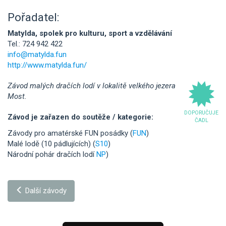
Pořadatel:
Matylda, spolek pro kulturu, sport a vzdělávání
Tel.: 724 942 422
info@matylda.fun
http://www.matylda.fun/
Závod malých dračích lodí v lokalitě velkého jezera
Most.
DOPORUČUJE
Závod je zařazen do soutěže / kategorie:
ČADL
Závody pro amatérské FUN posádky (
FUN
)
Malé lodě (10 pádlujících) (
S10
)
Národní pohár dračích lodí
NP
)
Další závody