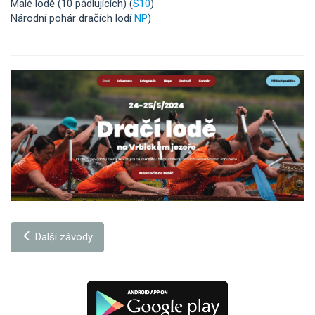
Malé lodě (10 pádlujících) (
S10
)
Národní pohár dračích lodí
NP
)
Další závody