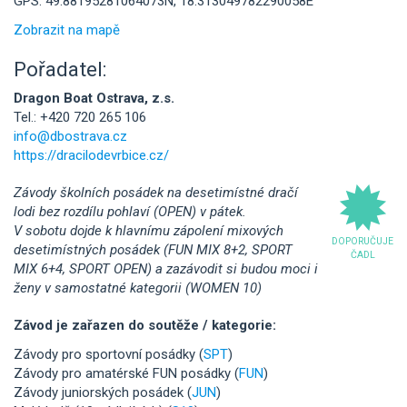
GPS: 49.88195281064073N, 18.313049782290058E
Zobrazit na mapě
Pořadatel:
Dragon Boat Ostrava, z.s.
Tel.: +420 720 265 106
info@dbostrava.cz
https://dracilodevrbice.cz/
Závody školních posádek na desetimístné dračí
lodi bez rozdílu pohlaví (OPEN) v pátek.
V sobotu dojde k hlavnímu zápolení mixových
DOPORUČUJE
desetimístných posádek (FUN MIX 8+2, SPORT
ČADL
MIX 6+4, SPORT OPEN) a zazávodit si budou moci i
ženy v samostatné kategorii (WOMEN 10)
Závod je zařazen do soutěže / kategorie:
Závody pro sportovní posádky (
SPT
)
Závody pro amatérské FUN posádky (
FUN
)
Závody juniorských posádek (
JUN
)