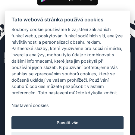
Tato webová stránka používá cookies
Soubory cookie používáme k zajištění základních
funkcí webu, poskytování funkcí sociálních sítí, analýze
návštěvnosti a personalizaci obsahu reklam.
Partnerské služby, které využíváme pro sociální média,
inzerci a analýzy, mohou tyto údaje zkombinovat s
dalšími informacemi, které jste jim poskytli při
používání jejich služeb. K používání potřebujeme Váš
souhlas se zpracováním souborů cookies, které se
dočasně ukládají ve vašem prohlížeči. Používání
souborů cookies můžete přizpůsobit vlastním
preferencím. Toto nastavení můžete kdykoliv změnit.
Nastavení cookies
Ochrana os. údajů
|
Cookies
|
Kontakt
|
Aplikace
Povolit vše
Copyright (c) 2010 - 2026
Česká asociace dračích lodí
, created
Partner-media.cz