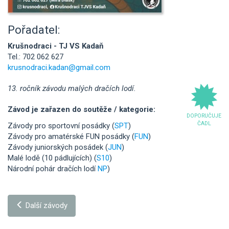
Pořadatel:
Krušnodraci - TJ VS Kadaň
Tel.: 702 062 627
krusnodraci.kadan@gmail.com
13. ročník závodu malých dračích lodí.
Závod je zařazen do soutěže / kategorie:
DOPORUČUJE
ČADL
Závody pro sportovní posádky (
SPT
)
Závody pro amatérské FUN posádky (
FUN
)
Závody juniorských posádek (
JUN
)
Malé lodě (10 pádlujících) (
S10
)
Národní pohár dračích lodí
NP
)
Další závody