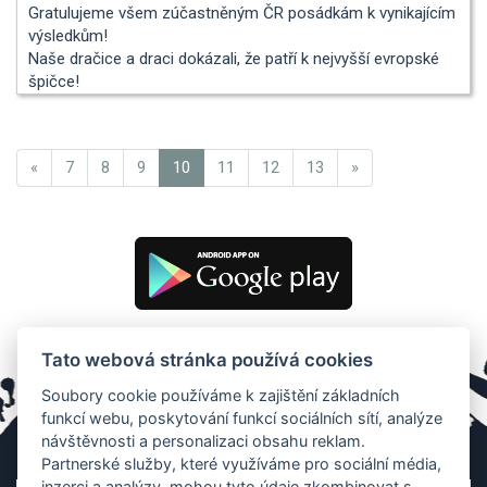
Gratulujeme všem zúčastněným ČR posádkám k vynikajícím
výsledkům!
Naše dračice a draci dokázali, že patří k nejvyšší evropské
špičce!
«
7
8
9
10
11
12
13
»
Tato webová stránka používá cookies
Soubory cookie používáme k zajištění základních
funkcí webu, poskytování funkcí sociálních sítí, analýze
návštěvnosti a personalizaci obsahu reklam.
Partnerské služby, které využíváme pro sociální média,
inzerci a analýzy, mohou tyto údaje zkombinovat s