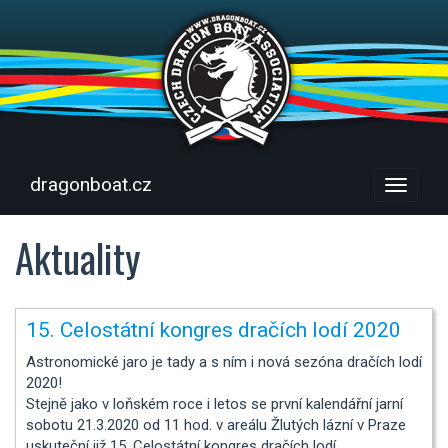
dragonboat.cz
Menu
Aktuality
15. Celostátní kongres dračích lodí 2020
Astronomické jaro je tady a s ním i nová sezóna dračích lodí
2020!
Stejně jako v loňském roce i letos se první kalendářní jarní
sobotu 21.3.2020 od 11 hod. v areálu Žlutých lázní v Praze
uskuteční již 15. Celostátní kongres dračích lodí.