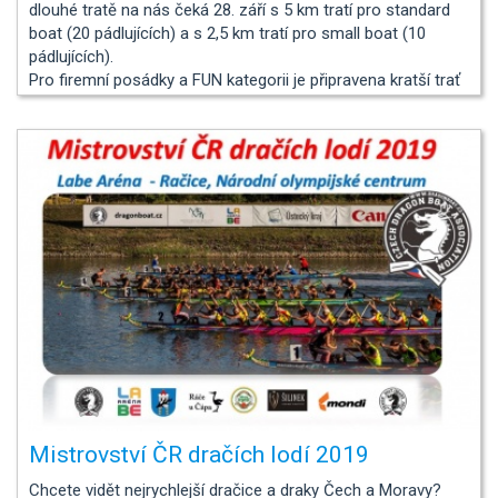
dlouhé tratě na nás čeká 28. září s 5 km tratí pro standard
boat (20 pádlujících) a s 2,5 km tratí pro small boat (10
pádlujících).
Pro firemní posádky a FUN kategorii je připravena kratší trať
na 200 m na small boatech.
Mistrovství ČR dračích lodí 2019
Chcete vidět nejrychlejší dračice a draky Čech a Moravy?