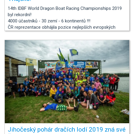
14th IDBF World Dragon Boat Racing Championships 2019
byl rekordní!
4000 účastníků - 30 zemí - 6 kontinentů !!!
ČR reprezentace obhájila pozice nejlepších evropských
posádek ve svých kategoriích a světově se držíme v TOP
TEN.
Jihočeský pohár dračích lodí 2019 zná své