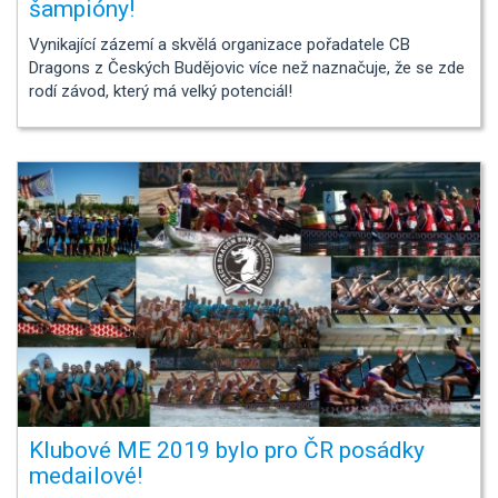
šampióny!
Vynikající zázemí a skvělá organizace pořadatele CB
Dragons z Českých Budějovic více než naznačuje, že se zde
rodí závod, který má velký potenciál!
Klubové ME 2019 bylo pro ČR posádky
medailové!