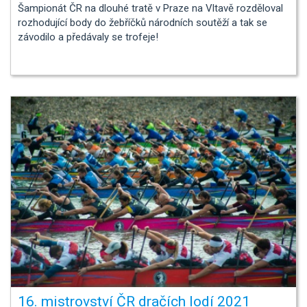
Šampionát ČR na dlouhé tratě v Praze na Vltavě rozděloval
rozhodující body do žebříčků národních soutěží a tak se
závodilo a předávaly se trofeje!
16. mistrovství ČR dračích lodí 2021