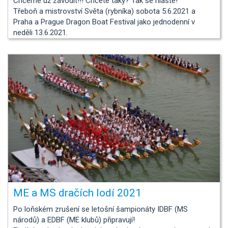
Chceme už závodit!!! Chcete taky? Tak se hlaste!
Třeboň a mistrovství Světa (rybníka) sobota 5.6.2021 a
Praha a Prague Dragon Boat Festival jako jednodenní v
neděli 13.6.2021.
ME a MS dračích lodí 2021
Po loňském zrušení se letošní šampionáty IDBF (MS
národů) a EDBF (ME klubů) připravují!