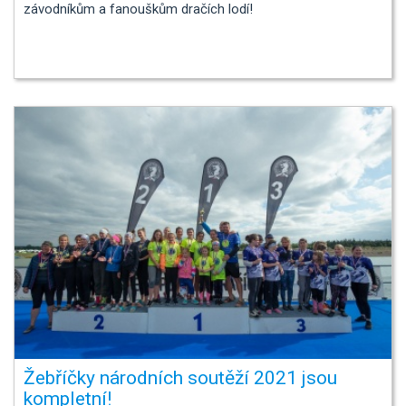
závodníkům a fanouškům dračích lodí!
Žebříčky národních soutěží 2021 jsou
kompletní!