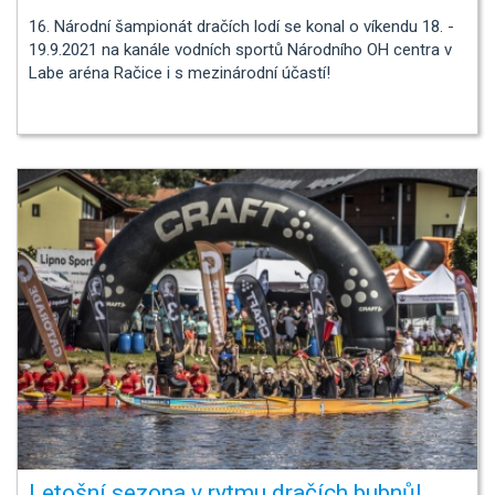
16. Národní šampionát dračích lodí se konal o víkendu 18. -
19.9.2021 na kanále vodních sportů Národního OH centra v
Labe aréna Račice i s mezinárodní účastí!
Letošní sezona v rytmu dračích bubnů!