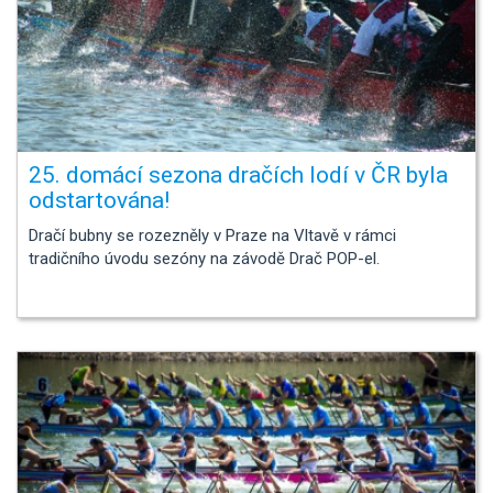
25. domácí sezona dračích lodí v ČR byla
odstartována!
Dračí bubny se rozezněly v Praze na Vltavě v rámci
tradičního úvodu sezóny na závodě Drač POP-el.