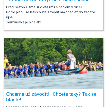
Dračí sezónu jsme si v létě užili s pádlem v ruce!
Podle plánu se letos bude závodit nakonec až do začátku
října.
Termínovka je plná akcí.
Chceme už závodit!!! Chcete taky? Tak se
hlaste!