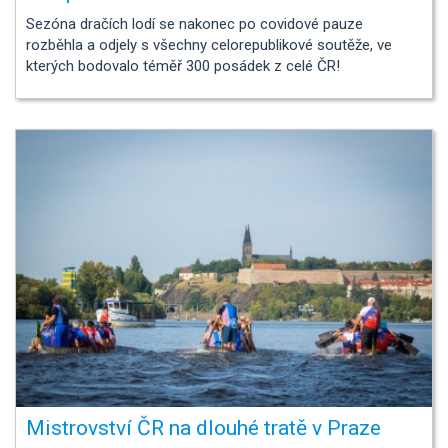
Sezóna dračích lodí se nakonec po covidové pauze
rozběhla a odjely s všechny celorepublikové soutěže, ve
kterých bodovalo téměř 300 posádek z celé ČR!
Mistrovství ČR na dlouhé tratě v Praze